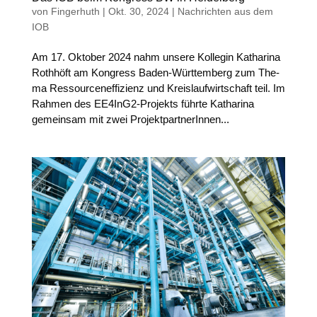
von
Fingerhuth
|
Okt. 30, 2024
|
Nachrichten aus dem
IOB
Am 17. Okto­ber 2024 nahm unse­re Kol­le­gin Katha­ri­na
Roth­höft am Kon­gress Baden-Würt­tem­berg zum The­
ma Res­sour­cen­ef­fi­zi­enz und Kreis­lauf­wirt­schaft teil. Im
Rah­men des EE4In­G2-Pro­jekts führ­te Katha­ri­na
gemein­sam mit zwei Pro­jekt­part­ne­rIn­nen...