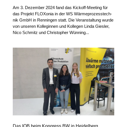
Am 3. Dezem­ber 2024 fand das Kick­off-Mee­ting für
das Pro­jekt FLOXo­nia in der WS Wär­me­pro­zess­tech­
nik GmbH in Renn­in­gen statt. Die Ver­an­stal­tung wur­de
von unse­ren Kol­le­gin­nen und Kol­le­gen Lin­da Gies­ler,
Nico Schmitz und Chris­to­pher Wün­ning...
Das IOB beim Kongress BW in Heidelberg