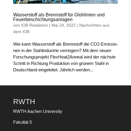
Wasserstoff als Brennstoff für Glühlinien und
Feuerbeschichtungsanlagen
von
IOB Redaktion
|
Mai 24, 2022
|
Nachrichten aus
dem IOB
Wie kann Was­ser­stoff als Brenn­stoff die CO2-Emis­sio­
nen in der Stahl­in­dus­trie ver­rin­gern? Mit dem neu­en
For­schungs­pro­jekt FlexHeat2Anneal wird der nächs­te
Schritt in Rich­tung Pro­duk­ti­on von grü­nem Stahl in
Deutsch­land eingeleitet. Jähr­lich wer­den...
RWTH
RWTH Aachen University
Fakultät 5