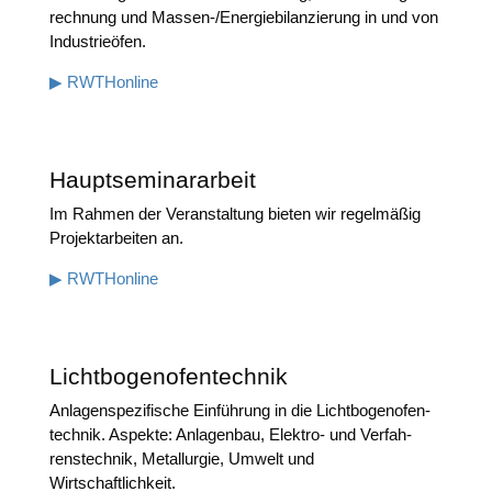
rech­nung und Mas­sen-/Ener­gie­bi­lan­zie­rung in und von
Industrieöfen.
▶ RWTHon­line
Hauptseminararbeit
Im Rah­men der Ver­an­stal­tung bie­ten wir regel­mä­ßig
Pro­jekt­ar­bei­ten an.
▶ RWTHon­line
Lichtbogenofentechnik
Anla­gen­spe­zi­fi­sche Ein­füh­rung in die Licht­bo­gen­ofen­
tech­nik. Aspek­te: Anla­gen­bau, Elek­tro- und Ver­fah­
rens­tech­nik, Metall­ur­gie, Umwelt und
Wirtschaftlichkeit.