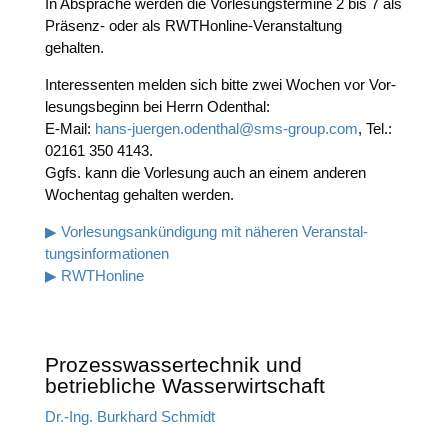
In Abspra­che wer­den die Vor­le­sungs­ter­mi­ne 2 bis 7 als
Prä­senz- oder als RWTHon­line-Ver­an­stal­tung
gehalten.
Inter­es­sen­ten mel­den sich bit­te zwei Wochen vor Vor­
le­sungs­be­ginn bei Herrn Oden­thal:
E‑Mail:
hans-juergen.odenthal@sms-group.com
, Tel.:
02161 350 4143.
Ggfs. kann die Vor­le­sung auch an einem ande­ren
Wochen­tag gehal­ten werden.
▶ Vor­le­sungs­an­kün­di­gung mit nähe­ren Ver­an­stal­
tungs­in­for­ma­tio­nen
▶ RWTHon­line
Prozesswassertechnik und
betriebliche Wasserwirtschaft
Dr.-Ing. Burk­hard Schmidt