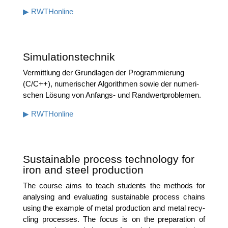
▶ RWTHon­line
Simulationstechnik
Ver­mitt­lung der Grund­la­gen der Pro­gram­mie­rung
(C/C++), nume­ri­scher Algo­rith­men sowie der nume­ri­
schen Lösung von Anfangs- und Randwertproblemen.
▶ RWTHon­line
Sustainable process technology for
iron and steel production
The cour­se aims to teach stu­dents the methods for
ana­ly­sing and eva­lua­ting sus­tainable pro­cess chains
using the exam­p­le of metal pro­duc­tion and metal recy­
cling pro­ces­ses. The focus is on the pre­pa­ra­ti­on of