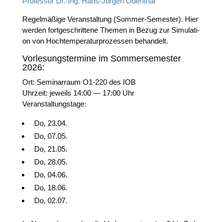
Pro­fes­sor Dr.-Ing. Hans-Jür­gen Odenthal
Regel­mä­ßi­ge Ver­an­stal­tung (Som­mer-Semes­ter). Hier
wer­den fort­ge­schrit­te­ne The­men in Bezug zur Simu­la­ti­
on von Hoch­tem­pe­ra­tur­pro­zes­sen behandelt.
Vorlesungstermine im Sommersemester
2026:
Ort: Semi­nar­raum O1-220 des IOB
Uhr­zeit: jeweils 14:00 — 17:00 Uhr
Ver­an­stal­tungs­ta­ge:
Do, 23.04.
Do, 07.05.
Do, 21.05.
Do, 28.05.
Do, 04.06.
Do, 18.06.
Do, 02.07.