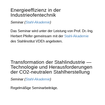
Energieeffizienz in der
Industrieofentechnik
Semi­nar (
Stahl-Aka­de­mie
)
Das Semi­nar wird unter der Leis­tung von Prof. Dr.-Ing.
Her­bert Pfei­fer gemein­sam mit der
Stahl-Aka­de­mie
des Stahl­in­sti­tut VDEh angeboten.
Transformation der Stahlindustrie —
Technologie und Herausforderungen
der CO2-neutralen Stahlherstellung
Semi­nar (
Stahl-Aka­de­mie
)
Regel­mä­ßi­ge Seminarbeiträge.