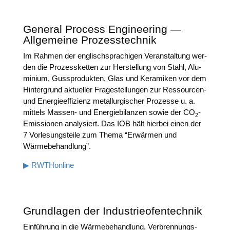
General Process Engineering —
Allgemeine Prozesstechnik
Im Rah­men der eng­lisch­spra­chi­gen Ver­an­stal­tung wer­
den d
ie Pro­zess­ket­ten zur Her­stel­lung von Stahl, Alu­
mi­ni­um, Guss­pro­duk­ten, Glas und Kera­mi­ken vor dem
Hin­ter­grund aktu­el­ler Fra­ge­stel­lun­gen zur Res­sour­cen-
und Ener­gie­ef­fi­zi­enz metall­ur­gi­scher Pro­zes­se u. a.
mit­tels Mas­sen- und Ener­gie­bi­lan­zen sowie der CO
-
2
Emis­sio­nen ana­ly­siert. Das IOB hält hier­bei einen der
7 Vor­le­sungs­tei­le zum The­ma “Erwär­men und
Wärmebehandlung”.
▶ RWTHon­line
Grundlagen der Industrieofentechnik
Ein­füh­rung in die Wär­me­be­hand­lung, Ver­bren­nungs­