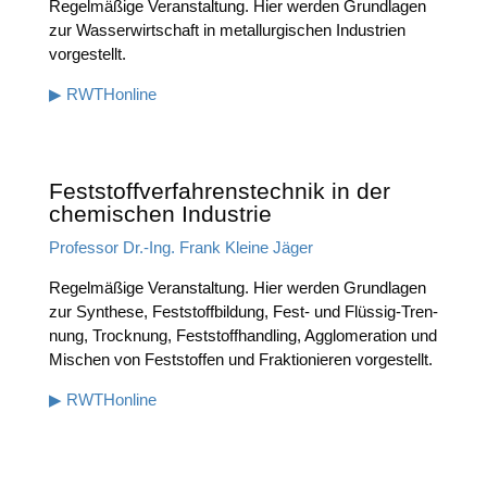
Regel­mä­ßi­ge Ver­an­stal­tung. Hier wer­den Grund­la­gen
zur Was­ser­wirt­schaft in metall­ur­gi­schen Indus­trien
vorgestellt.
▶ RWTHon­line
Feststoffverfahrenstechnik in der
chemischen Industrie
Pro­fes­sor Dr.-Ing. Frank Klei­ne Jäger
Regel­mä­ßi­ge Ver­an­stal­tung. Hier wer­den Grund­la­gen
zur
Syn­the­se, Fest­stoff­bil­dung, Fest- und Flüs­sig-Tren­
nung, Trock­nung, Fest­stoff­hand­ling, Agglo­me­ra­ti­on und
Mischen von Fest­stof­fen und Frak­tio­nie­ren vorgestellt.
▶ RWTHon­line