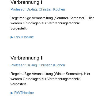
Verbrennung I
Pro­fes­sor Dr.-Ing. Chris­ti­an Küchen
Regel­mä­ßi­ge Ver­an­stal­tung (Som­mer-Semes­ter). Hier
wer­den Grund­la­gen zur Ver­bren­nungs­tech­nik
vorgestellt.
▶ RWTHon­line
Verbrennung II
Pro­fes­sor Dr.-Ing. Chris­ti­an Küchen
Regel­mä­ßi­ge Ver­an­stal­tung (Win­ter-Semes­ter). Hier
wer­den Grund­la­gen zur Ver­bren­nungs­tech­nik
vorgestellt.
▶ RWTHon­line