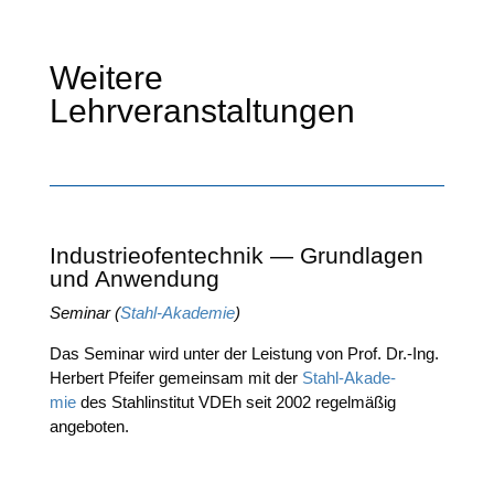
Weitere
Lehrveranstaltungen
Industrieofentechnik — Grundlagen
und Anwendung
Semi­nar (
Stahl-Aka­de­mie
)
Das Semi­nar wird unter der Leis­tung von Prof. Dr.-Ing.
Her­bert Pfei­fer gemein­sam mit der
Stahl-Aka­de­
mie
des Stahl­in­sti­tut VDEh seit 2002 regel­mä­ßig
angeboten.