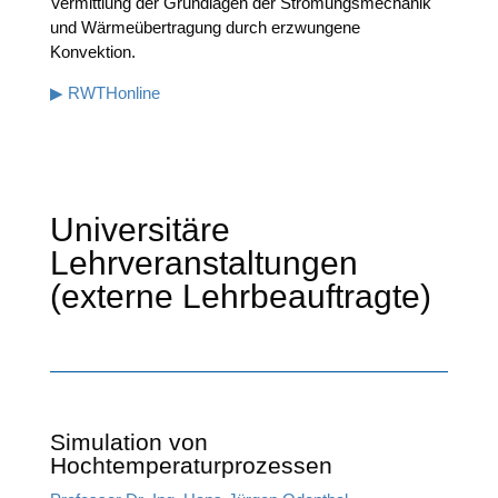
Ver­mitt­lung der Grund­la­gen der Strö­mungs­me­cha­nik
und Wär­me­über­tra­gung durch erzwun­ge­ne
Konvektion.
▶ RWTHon­line
Universitäre
Lehrveranstaltungen
(externe Lehrbeauftragte)
Simulation von
Hochtemperaturprozessen