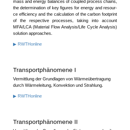
mass and ener­gy balan­ces of cou­pled pro­cess chains,
the deter­mi­na­ti­on of key figu­res for ener­gy and resour­
ce effi­ci­en­cy and the cal­cu­la­ti­on of the car­bon foot­print
of the respec­ti­ve pro­ces­ses, taking into account
MFA/LCA (Mate­ri­al Flow Analysis/Life Cycle Ana­ly­sis)
solu­ti­on approaches.
▶ RWTHon­line
Transportphänomene I
Ver­mitt­lung der Grund­la­gen von Wär­me­über­tra­gung
durch Wär­me­lei­tung, Kon­vek­ti­on und Strahlung.
▶ RWTHon­line
Transportphänomene II