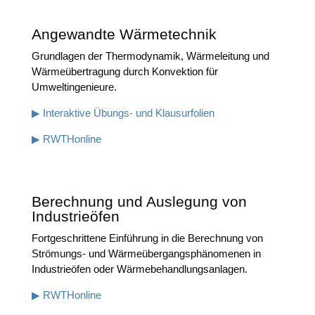
Angewandte Wärmetechnik
Grund­la­gen der Ther­mo­dy­na­mik, Wär­me­lei­tung und
Wär­me­über­tra­gung durch Kon­vek­ti­on für
Umweltingenieure.
▶ Inter­ak­ti­ve Übungs- und Klausurfolien
▶ RWTHon­line
Berechnung und Auslegung von
Industrieöfen
Fort­ge­schrit­te­ne Ein­füh­rung in die Berech­nung von
Strö­mungs- und Wär­me­über­gangs­phä­no­me­nen in
Indus­trie­öfen oder Wärmebehandlungsanlagen.
▶ RWTHon­line