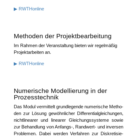
▶ RWTHon­line
Methoden der Projektbearbeitung
Im Rah­men der Ver­an­stal­tung bie­ten wir regel­mä­ßig
Pro­jekt­ar­bei­ten an.
▶ RWTHon­line
Numerische Modellierung in der
Prozesstechnik
Das Modul ver­mit­telt grund­le­gen­de nume­ri­sche Metho­
den zur Lösung gewöhn­li­cher Dif­fe­ren­ti­al­glei­chun­gen,
nicht­li­nea­rer und linea­rer Glei­chungs­sys­te­me sowie
zur Behand­lung von Anfangs‑, Rand­wert- und inver­sen
Pro­ble­men. Dabei wer­den Ver­fah­ren zur Dis­kre­ti­sie­