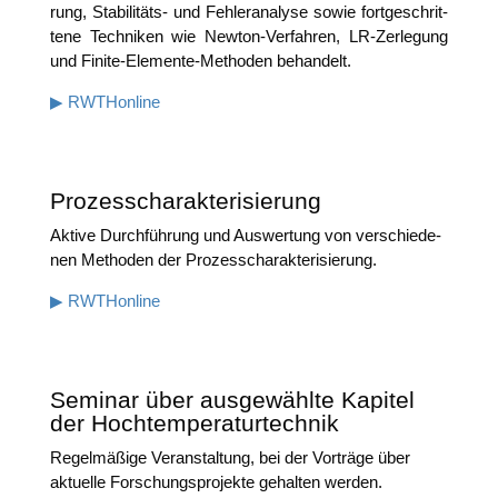
rung, Sta­bi­li­täts- und Feh­ler­ana­ly­se sowie fort­ge­schrit­
te­ne Tech­ni­ken wie New­ton-Ver­fah­ren, LR-Zer­le­gung
und Fini­te-Ele­men­te-Metho­den behandelt.
▶ RWTHon­line
Prozesscharakterisierung
Akti­ve Durch­füh­rung und Aus­wer­tung von ver­schie­de­
nen Metho­den der Prozesscharakterisierung.
▶ RWTHon­line
Seminar über ausgewählte Kapitel
der Hochtemperaturtechnik
Regel­mä­ßi­ge Ver­an­stal­tung, bei der Vor­trä­ge über
aktu­el­le For­schungs­pro­jek­te gehal­ten werden.