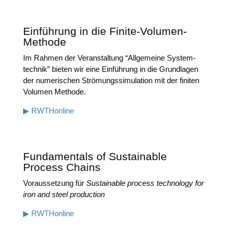
Einführung in die Finite-Volumen-
Methode
Im Rah­men der Ver­an­stal­tung “All­ge­mei­ne Sys­tem­
tech­nik” bie­ten wir eine Ein­füh­rung in die Grund­la­gen
der nume­ri­schen Strö­mungs­si­mu­la­ti­on mit der fini­ten
Volu­men Methode.
▶ RWTHon­line
Fundamentals of Sustainable
Process Chains
Vor­aus­set­zung für
Sus­tainable pro­cess tech­no­lo­gy for
iron and steel production
▶ RWTHon­line