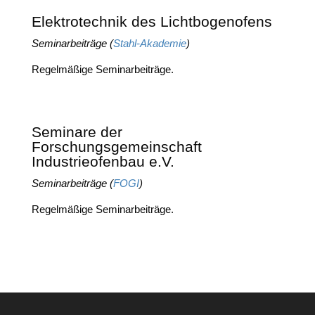
Elektrotechnik des Lichtbogenofens
Semi­nar­bei­trä­ge (
Stahl-Aka­de­mie
)
Regel­mä­ßi­ge Seminarbeiträge.
Seminare der
Forschungsgemeinschaft
Industrieofenbau e.V.
Semi­nar­bei­trä­ge (
FOGI
)
Regel­mä­ßi­ge Seminarbeiträge.