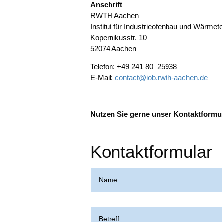
Anschrift
RWTH Aachen
Insti­tut für Indus­trie­ofen­bau und Wär­me­t
Koper­ni­kus­str. 10
52074 Aachen
Tele­fon: +49 241 80–25938
E‑Mail:
contact@iob.rwth-aachen.de
Nut­zen Sie ger­ne unser Kon­takt­for­mu­
Kontaktformular