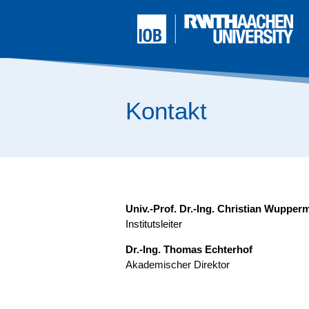
Kontakt
Univ.-Prof. Dr.-Ing. Chris­ti­an Wup­per
Insti­tuts­lei­ter
Dr.-Ing. Tho­mas Ech­ter­hof
Aka­de­mi­scher Direktor