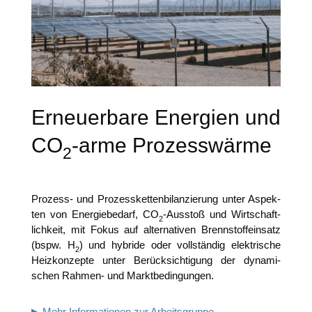
Erneuerbare Energien und
CO
-arme Prozesswärme
2
Pro­zess- und Pro­zess­ket­ten­bi­lan­zie­rung unter Aspek­
ten von Ener­gie­be­darf, CO
-Aus­stoß und Wirt­schaft­
2
lich­keit, mit Fokus auf alter­na­ti­ven Brenn­stoff­ein­satz
(bspw. H
) und hybri­de oder voll­stän­dig elek­tri­sche
2
Heiz­kon­zep­te unter Berück­sich­ti­gung der dyna­mi­
schen Rah­men- und Marktbedingungen.
▶ Mehr Infor­ma­tio­nen zur Arbeitsgruppe