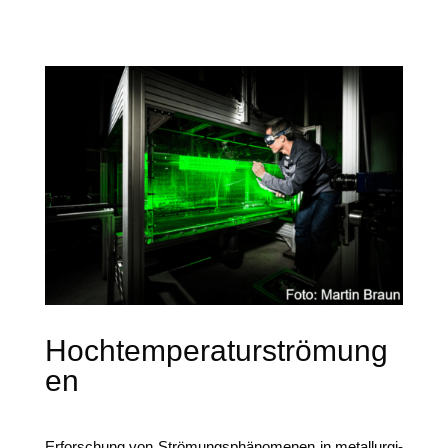
Hochtemperaturströmung
en
Erfor­schung von Strö­mungs­phä­no­me­nen in metall­ur­gi­