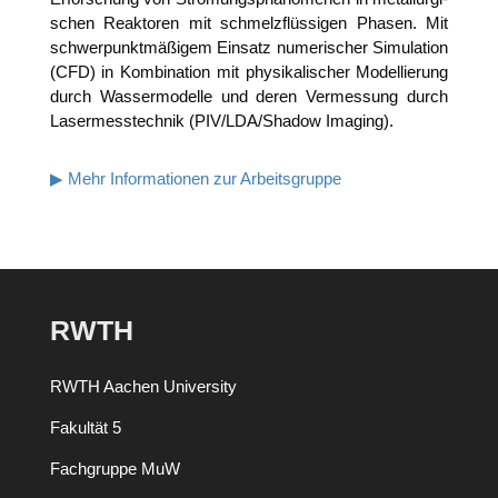
schen Reak­to­ren mit schmelz­flüs­si­gen Pha­sen. Mit
schwer­punkt­mä­ßi­gem Ein­satz nume­ri­scher Simu­la­ti­on
(CFD) in Kom­bi­na­ti­on mit phy­si­ka­li­scher Model­lie­rung
durch Was­ser­mo­del­le und deren Ver­mes­sung durch
Laser­mess­tech­nik (PIV/LDA/Shadow Imaging).
▶ Mehr Infor­ma­tio­nen zur Arbeitsgruppe
RWTH
RWTH Aachen University
Fakultät 5
Fachgruppe MuW