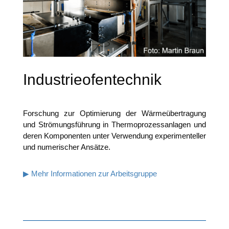
Industrieofentechnik
For­schung zur Opti­mie­rung der Wär­me­über­tra­gung
und Strö­mungs­füh­rung in Ther­mo­pro­zess­an­la­gen und
deren Kom­po­nen­ten unter Ver­wen­dung expe­ri­men­tel­ler
und nume­ri­scher Ansätze.
▶ Mehr Infor­ma­tio­nen zur Arbeitsgruppe