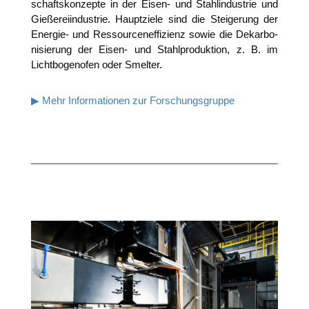
schafts­kon­zep­te in der Eisen- und Stahl­in­dus­trie und
Gie­ße­rei­in­dus­trie. Haupt­zie­le sind die Stei­ge­rung der
Ener­gie- und Res­sour­cen­ef­fi­zi­enz sowie die Dekar­bo­
ni­sie­rung der Eisen- und Stahl­pro­duk­ti­on, z. B. im
Licht­bo­gen­ofen oder Smelter.
▶ Mehr Infor­ma­tio­nen zur Forschungsgruppe