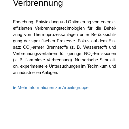
Verbrennung
For­schung, Ent­wick­lung und Opti­mie­rung von ener­gie­
ef­fi­zi­en­ten Ver­bren­nungs­tech­no­lo­gien für die Behei­
zung von Ther­mo­pro­zess­an­la­gen unter Berück­sich­ti­
gung der spe­zi­fi­schen Pro­zes­se. Fokus auf dem Ein­
satz CO
-armer Brenn­stof­fe (z. B. Was­ser­stoff) und
2
Ver­bren­nungs­ver­fah­ren für gerin­ge NO
-Emis­sio­nen
x
(z. B. flamm­lo­se Ver­bren­nung). Nume­ri­sche Simu­la­ti­
on, expe­ri­men­tel­le Unter­su­chun­gen im Tech­ni­kum und
an indus­tri­el­len Anlagen.
▶ Mehr Infor­ma­tio­nen zur Arbeitsgruppe