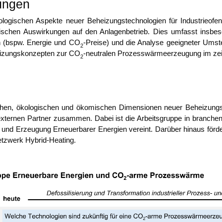
ungen
o­gi­schen Aspek­te neu­er Behei­zungs­tech­no­lo­gien für Indus­trie­of
­schen Aus­wir­kun­gen auf den Anla­gen­be­trieb. Dies umfasst ins­be­s
en (bspw. Ener­gie und CO
-Prei­se) und die Ana­ly­se geeig­ne­ter Umste
2
i­zungs­kon­zep­ten zur CO
-neu­tra­len Pro­zess­wär­me­er­zeu­gung im ze
2
­schen, öko­lo­gi­schen und öko­mi­schen Dimen­sio­nen neu­er Behei­zung
 exter­nen Part­ner zusam­men. Dabei ist die Arbeits­grup­pe in bran­chen-
g und Erzeu­gung Erneu­er­ba­rer Ener­gien ver­eint. Dar­über hin­aus för­d
netz­werk Hybrid-Heating.