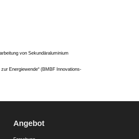
­ar­bei­tung von Sekun­där­alu­mi­ni­um
rag zur Ener­gie­wen­de“ (BMBF Inno­va­ti­ons­
Angebot