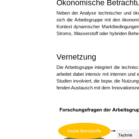
Ökonomische Betracht
Neben der Ana­ly­se tech­ni­scher und öko­l
sich die Arbeits­grup­pe mit den öko­no­mi
Kon­text dyna­mi­scher Markt­be­din­gun­g
Stroms, Was­ser­stoff oder hybri­den Behe
Vernetzung
Die Arbeits­grup­pe inte­griert die tech­ni
arbei­tet dabei inten­siv mit inter­nen und
Stu­di­en invol­viert, die bspw. die Nut­zun
fen­den Aus­tausch mit dem Inno­va­ti­ons­