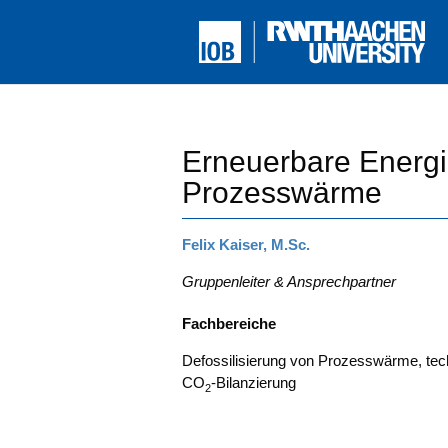
Erneuerbare Energ
Prozesswärme
Felix Kai­ser, M.Sc.
Grup­pen­lei­ter & Ansprechpartner
Fach­be­rei­che
Defos­si­li­sie­rung von Pro­zess­wär­me, te
CO
-Bilan­zie­rung
2