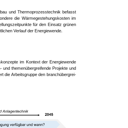
en­bau und Ther­mo­pro­zess­tech­nik befasst
on­de­re die Wär­me­ge­ste­hungs­kos­ten im
l­lungs­zeit­punk­te für den Ein­satz grü­nen
it­li­chen Ver­lauf der Energiewende.
s­kon­zep­te im Kon­text der Ener­gie­wen­de
 und the­men­über­grei­fen­de Pro­jek­te und
ert die Arbeits­grup­pe den branch­über­grei­