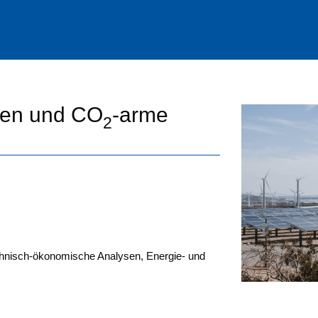
ien und CO
-arme
2
ch­nisch-öko­no­mi­sche Ana­ly­sen, Ener­gie- und