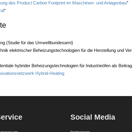
ung des Pro­duct Car­bon Foot­print im Maschi­nen- und Anla­gen­bau
”
ral
“
te
u­gung (Stu­die für das Umweltbundesamt)
­nik elek­tri­scher Behei­zungs­tech­no­lo­gien für die Her­stel­lung und Ver
ten­tia­le hybri­der Behei­zungs­tech­no­lo­gien für Indus­trie­öfen als Bei­t
o­va­ti­ons­netz­werk Hybrid-Heating
ervice
Social Media