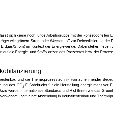
sst sich die­se noch jun­ge Arbeits­grup­pe mit der kon­zep­tio­nel­len Era
trä­ger wie grü­nem Strom oder Was­ser­stoff zur Defos­si­li­sie­rung der 
. Erdgas/Strom) im Kon­text der Ener­gie­wen­de. Dabei ste­hen neben de
en auf die Ener­gie- und Stoff­bi­lan­zen des Pro­zes­ses bzw. der Pro­zes
kobilanzierung
rie­ofen­bau und die Ther­mo­pro­zess­tech­nik von zuneh­men­der Bedeu­
m­mung des CO
-Fuß­ab­drucks für die Her­stel­lung ener­gie­in­ten­si­ve
2
Dazu wer­den inter­na­tio­na­le Stan­dards und Richt­li­ni­en wie das Green
 ver­wen­det und für ihre Anwen­dung in Indus­trie­ofen­bau und Ther­mo­pr