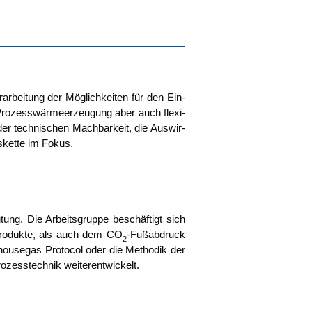
r­bei­tung der Mög­lich­kei­ten für den Ein­
Pro­zess­wär­me­er­zeu­gung aber auch fle­xi­
r tech­ni­schen Mach­bar­keit, die Aus­wir­
s­ket­te im Fokus.
tung. Die Arbeits­grup­pe beschäf­tigt sich
r Pro­duk­te, als auch dem CO
-Fuß­ab­druck
2
­house­gas Pro­to­col oder die Metho­dik der
o­zess­tech­nik weiterentwickelt.