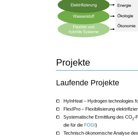
Projekte
Laufende Projekte
HyIn­Heat – Hydro­gen tech­no­lo­gies for
Fle­xI­Pro – Fle­xi­bi­li­sie­rung elek­tri­fi­
Sys­te­ma­ti­sche Ermitt­lung des CO
-F
2
die für die
FOGI
)
Tech­nisch-öko­no­mi­sche Ana­ly­se des