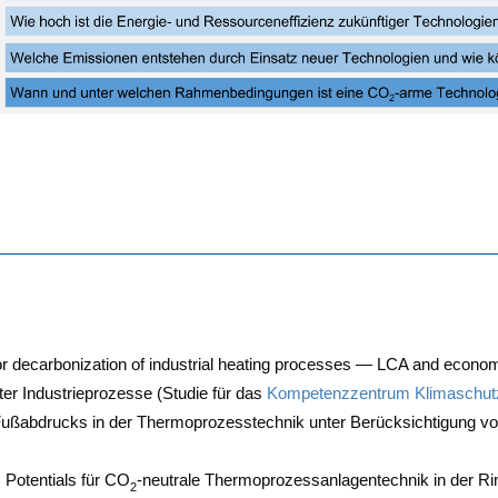
 decar­bo­niza­ti­on of indus­tri­al hea­ting pro­ces­ses —
LCA and eco­no­mi
zier­ter Indus­trie­pro­zes­se (Stu­die für das
Kom­pe­tenz­zen­trum Kli­ma­schutz 
uß­ab­drucks in der Ther­mo­pro­zess­tech­nik unter Berück­sich­ti­gung von 
 Poten­ti­als für CO
-neu­tra­le Ther­mo­pro­zess­an­la­gen­tech­nik in der Ring
2