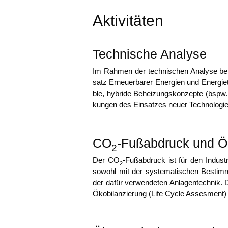
Aktivitäten
Technische Analyse
Im Rah­men der tech­ni­schen Ana­ly­se befa
satz Erneu­er­ba­rer Ener­gien und Ener­gie­
ble, hybri­de Behei­zungs­kon­zep­te (bspw
kun­gen des Ein­sat­zes neu­er Tech­no­lo­gi
CO
-Fußabdruck und Ö
2
Der CO
-Fuß­ab­druck ist für den Indus­t
2
sowohl mit der sys­te­ma­ti­schen Besti
der dafür ver­wen­de­ten Anlagen­tech­nik. 
Öko­bi­lan­zie­rung (Life Cycle Asses­ment)