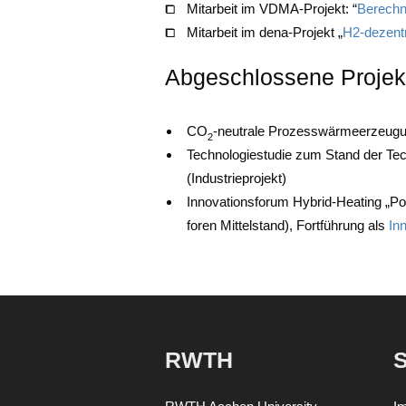
Mit­ar­beit im VDMA-Pro­jekt: “
Berech­n
Mit­ar­beit im dena-Pro­jekt „
H2-dezen­t
Abgeschlossene Projek
CO
-neu­tra­le Pro­zess­wär­me­er­ze
2
Tech­no­lo­gie­stu­die zum Stand der Tech
(Indus­trie­pro­jekt)
Inno­va­ti­ons­fo­rum Hybrid-Hea­ting „Po
fo­ren Mit­tel­stand), Fort­füh­rung als
Inn
RWTH
S