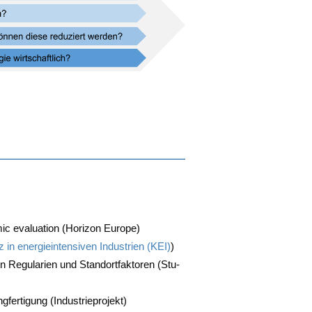
c eva­lua­ti­on
(Hori­zon Europe)
in ener­gie­in­ten­si­ven Indus­trien (KEI)
)
Regu­la­ri­en und Stand­ort­fak­to­ren (Stu­
­fer­ti­gung (Indus­trie­pro­jekt)