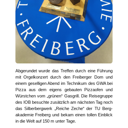
Abge­run­det wur­de das Tref­fen durch eine Füh­rung
mit Orgel­kon­zert durch den Frei­ber­ger Dom und
einem gesel­li­gen Abend im Tech­ni­kum des GWA bei
Piz­za aus dem eigens gebau­ten Piz­za­ofen und
Würst­chen vom „grü­nen“ Gas­grill. Die Rei­se­grup­pe
des IOB besuch­te zusätz­lich am nächs­ten Tag noch
das Sil­ber­berg­werk „Rei­che Zeche“ der TU Berg­
aka­de­mie Frei­berg und bekam einen tol­len Ein­blick
in die Welt auf 150 m unter Tage.