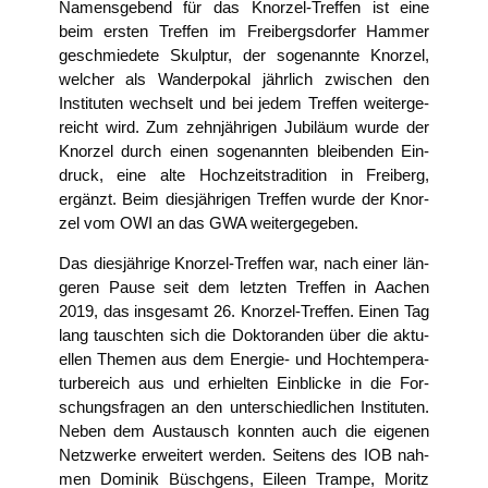
Namens­ge­bend für das Knor­zel-Tref­fen ist eine
beim ers­ten Tref­fen im Frei­bergs­dor­fer Ham­mer
geschmie­de­te Skulp­tur, der soge­nann­te Knor­zel,
wel­cher als Wan­der­po­kal jähr­lich zwi­schen den
Insti­tu­ten wech­selt und bei jedem Tref­fen wei­ter­ge­
reicht wird. Zum zehn­jäh­ri­gen Jubi­lä­um wur­de der
Knor­zel durch einen soge­nann­ten blei­ben­den Ein­
druck, eine alte Hoch­zeits­tra­di­ti­on in Frei­berg,
ergänzt. Beim dies­jäh­ri­gen Tref­fen wur­de der Knor­
zel vom OWI an das GWA weitergegeben.
Das dies­jäh­ri­ge Knor­zel-Tref­fen war, nach einer län­
ge­ren Pau­se seit dem letz­ten Tref­fen in Aachen
2019, das ins­ge­samt 26. Knor­zel-Tref­fen. Einen Tag
lang tausch­ten sich die Dok­to­ran­den über die aktu­
el­len The­men aus dem Ener­gie- und Hoch­tem­pe­ra­
tur­be­reich aus und erhiel­ten Ein­bli­cke in die For­
schungs­fra­gen an den unter­schied­li­chen Insti­tu­ten.
Neben dem Aus­tausch konn­ten auch die eige­nen
Netz­wer­ke erwei­tert wer­den. Sei­tens des IOB nah­
men Domi­nik Büsch­ge­ns, Eileen Tram­pe, Moritz