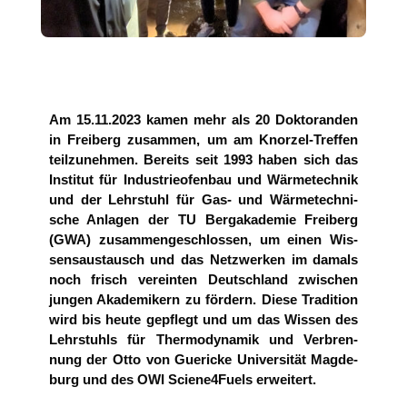
Am 15.11.2023 kamen mehr als 20 Dok­to­ran­den
in Frei­berg zusam­men, um am Knor­zel-Tref­fen
teil­zu­neh­men. Bereits seit 1993 haben sich das
Insti­tut für Indus­trie­ofen­bau und Wär­me­tech­nik
und der Lehr­stuhl für Gas- und Wär­me­tech­ni­
sche Anla­gen der TU Berg­aka­de­mie Frei­berg
(GWA) zusam­men­ge­schlos­sen, um einen Wis­
sens­aus­tausch und das Netz­wer­ken im damals
noch frisch ver­ein­ten Deutsch­land zwi­schen
jun­gen Aka­de­mi­kern zu för­dern. Die­se Tra­di­ti­on
wird bis heu­te gepflegt und um das Wis­sen des
Lehr­stuhls für Ther­mo­dy­na­mik und Ver­bren­
nung der Otto von Gue­ri­cke Uni­ver­si­tät Mag­de­
burg und des OWI Sciene4Fuels erweitert.