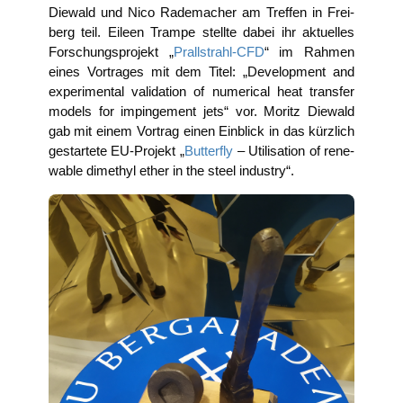
Die­wald und Nico Rade­ma­cher am Tref­fen in Frei­
berg teil. Eileen Tram­pe stell­te dabei ihr aktu­el­les
For­schungs­pro­jekt „
Prall­strahl-CFD
“ im Rah­men
eines Vor­tra­ges mit dem Titel: „Deve­lo­p­ment and
expe­ri­men­tal vali­da­ti­on of nume­ri­cal heat trans­fer
models for impinge­ment jets“ vor. Moritz Die­wald
gab mit einem Vor­trag einen Ein­blick in das kürz­lich
gestar­te­te EU-Pro­jekt „
But­ter­fly
– Uti­li­sa­ti­on of rene­
wa­ble dime­thyl ether in the steel industry“.