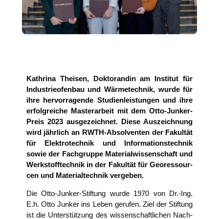
Kath­ri­na Thei­sen, Dok­to­ran­din am Insti­tut für
Indus­trie­ofen­bau und Wär­me­tech­nik, wur­de für
ihre her­vor­ra­gen­de Stu­di­en­leis­tun­gen und ihre
erfolg­rei­che Mas­ter­ar­beit mit dem Otto-Jun­ker-
Preis 2023 aus­ge­zeich­net. Die­se Aus­zeich­nung
wird jähr­lich an RWTH-Absol­ven­ten der Fakul­tät
für Elek­tro­tech­nik und Infor­ma­ti­ons­tech­nik
sowie der Fach­grup­pe Mate­ri­al­wis­sen­schaft und
Werk­stoff­tech­nik in der Fakul­tät für Geo­res­sour­
cen und Mate­ri­al­tech­nik vergeben.
Die Otto-Jun­ker-Stif­tung wur­de 1970 von Dr.-Ing.
E.h. Otto Jun­ker ins Leben geru­fen. Ziel der Stif­tung
ist die Unter­stüt­zung des wis­sen­schaft­li­chen Nach­