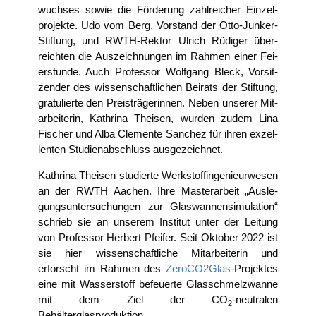
wuch­ses sowie die För­de­rung zahl­rei­cher Ein­zel­
pro­jek­te. Udo vom Berg, Vor­stand der Otto-Jun­ker-
Stif­tung, und RWTH-Rek­tor Ulrich Rüdi­ger über­
reich­ten die Aus­zeich­nun­gen im Rah­men einer Fei­
er­stun­de. Auch Pro­fes­sor Wolf­gang Bleck, Vor­sit­
zen­der des wis­sen­schaft­li­chen Bei­rats der Stif­tung,
gra­tu­lier­te den Preis­trä­ge­rin­nen. Neben unse­rer Mit­
ar­bei­te­rin, Kath­ri­na Thei­sen, wur­den zudem Lina
Fischer und Alba Cle­men­te San­chez für ihren exzel­
len­ten Stu­di­en­ab­schluss ausgezeichnet.
Kath­ri­na Thei­sen stu­dier­te Werk­stoff­in­ge­nieur­we­sen
an der RWTH Aachen. Ihre Mas­ter­ar­beit „Aus­le­
gungs­un­ter­su­chun­gen zur Glas­wan­nen­si­mu­la­ti­on“
schrieb sie an unse­rem Insti­tut unter der Lei­tung
von Pro­fes­sor Her­bert Pfei­fer. Seit Okto­ber 2022 ist
sie hier wis­sen­schaft­li­che Mit­ar­bei­te­rin und
erforscht im Rah­men des
ZeroCO2Glas
-Pro­jek­tes
eine mit Was­ser­stoff befeu­er­te Glas­schmel­z­wan­ne
mit dem Ziel der CO
-neu­tra­len
2
Behälterglasproduktion.