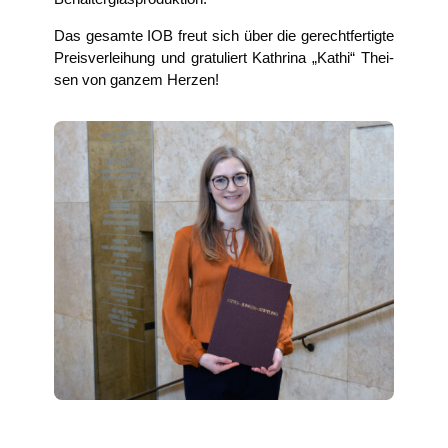
Das gesam­te IOB freut sich über die gerecht­fer­tig­te
Preis­ver­lei­hung und gra­tu­liert Kath­ri­na „Kathi“ Thei­
sen von gan­zem Herzen!