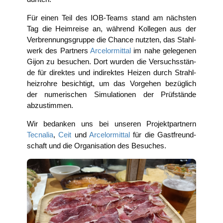
Für einen Teil des IOB-Teams stand am nächs­ten
Tag die Heim­rei­se an, wäh­rend Kol­le­gen aus der
Ver­bren­nungs­grup­pe die Chan­ce nutz­ten, das Stahl­
werk des Part­ners
Arce­lor­mit­tal
im nahe gele­ge­nen
Gijon zu besu­chen. Dort wur­den die Ver­suchs­stän­
de für direk­tes und indi­rek­tes Hei­zen durch Strahl­
heiz­roh­re besich­tigt, um das Vor­ge­hen bezüg­lich
der nume­ri­schen Simu­la­tio­nen der Prüf­stän­de
abzustimmen.
Wir bedan­ken uns bei unse­ren Pro­jekt­part­nern
Tecna­lia
,
Ceit
und
Arce­lor­mit­tal
für die Gast­freund­
schaft und die Orga­ni­sa­ti­on des Besuches.