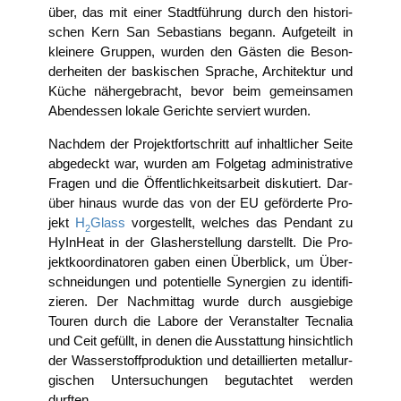
über, das mit einer Stadt­füh­rung durch den his­to­ri­
schen Kern San Sebas­ti­ans begann. Auf­ge­teilt in
klei­ne­re Grup­pen, wur­den den Gäs­ten die Beson­
der­hei­ten der bas­ki­schen Spra­che, Archi­tek­tur und
Küche näher­ge­bracht, bevor beim gemein­sa­men
Abend­essen loka­le Gerich­te ser­viert wurden.
Nach­dem der Pro­jekt­fort­schritt auf inhalt­li­cher Sei­te
abge­deckt war, wur­den am Fol­ge­tag admi­nis­tra­ti­ve
Fra­gen und die Öffent­lich­keits­ar­beit dis­ku­tiert. Dar­
über hin­aus wur­de das von der EU geför­der­te Pro­
jekt
H
Glass
vor­ge­stellt, wel­ches das Pen­dant zu
2
HyIn­Heat in der Glas­her­stel­lung dar­stellt. Die Pro­
jekt­ko­or­di­na­to­ren gaben einen Über­blick, um Über­
schnei­dun­gen und poten­ti­el­le Syn­er­gien zu iden­ti­fi­
zie­ren. Der Nach­mit­tag wur­de durch aus­gie­bi­ge
Tou­ren durch die Labo­re der Ver­an­stal­ter Tecna­lia
und Ceit gefüllt, in denen die Aus­stat­tung hin­sicht­lich
der Was­ser­stoff­pro­duk­ti­on und detail­lier­ten metall­ur­
gi­schen Unter­su­chun­gen begut­ach­tet wer­den
durften.