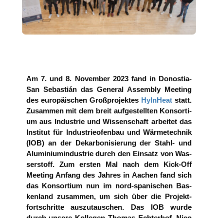
Am 7. und 8. Novem­ber 2023 fand in Donos­tia-
San Sebas­tián das Gene­ral Assem­bly Mee­ting
des euro­päi­schen Groß­pro­jek­tes
HyIn­Heat
statt.
Zusam­men mit dem breit auf­ge­stell­ten Kon­sor­ti­
um aus Indus­trie und Wis­sen­schaft arbei­tet das
Insti­tut für Indus­trie­ofen­bau und Wär­me­tech­nik
(IOB) an der Dekar­bo­ni­sie­rung der Stahl- und
Alu­mi­ni­um­in­dus­trie durch den Ein­satz von Was­
ser­stoff. Zum ers­ten Mal nach dem Kick-Off
Mee­ting Anfang des Jah­res in Aachen fand sich
das Kon­sor­ti­um nun im nord-spa­ni­schen Bas­
ken­land zusam­men, um sich über die Pro­jekt­
fort­schrit­te aus­zu­tau­schen. Das IOB wur­de
durch unse­re Kol­le­gen Tho­mas Ech­ter­hof, Nico