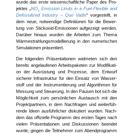
wur­de das ers­te wis­sen­schaft­li­che Paper des Pro­
jek­tes „
NO
Emis­si­on Limits in a Fuel-Fle­xi­ble and
x
Defos­si­li­zed Indus­try – Quo Vadis
“ vor­ge­stellt, in
dem neue, not­wen­di­ge Defi­ni­tio­nen für die Bewer­
tung von Stick­oxid-Emis­sio­nen auf­ge­zeigt wer­den.
Dar­über hin­aus wur­den die Arbei­ten zum The­ma
Wär­me­strah­lungs­mo­del­lie­rung in den nume­ri­schen
Simu­la­tio­nen präsentiert.
Die fol­gen­den Prä­sen­ta­tio­nen wid­me­ten sich den
bereits ange­lau­fe­nen Arbeits­pa­ke­ten zur Modi­fi­ka­ti­
on der Aus­rüs­tung und Pro­zes­se, dem Ent­wurf
siche­rer Infra­struk­tur für den Ein­satz von Was­ser­
stoff und der Instru­men­tie­rung und Algo­rith­men für
Mes­sung und Steue­rung. In den Pau­sen bot sich die
Mög­lich­keit zum per­sön­li­chen Aus­tausch mit den
Pro­jekt­part­nern, in dem Nach­fra­gen und wei­ter­füh­
ren­de Ideen aus­führ­li­cher dis­ku­tiert wur­den. Nach­
dem das offi­zi­el­le Pro­gramm des ers­ten Tages nach
vie­len Prä­sen­ta­tio­nen und Dis­kus­sio­nen been­det
wur­de, gin­gen die Teil­neh­mer zum Abend­pro­gramm