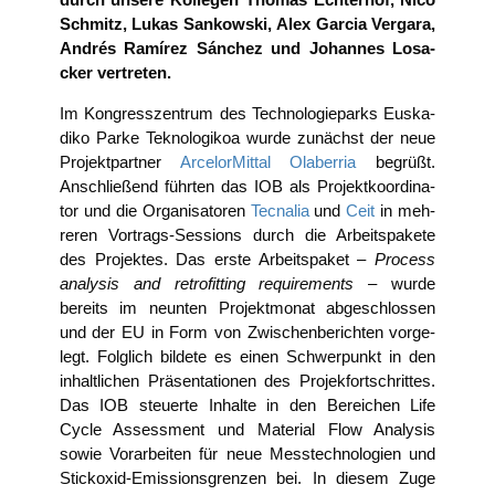
Schmitz, Lukas San­kow­ski, Alex Gar­cia Ver­ga­ra,
Andrés Ramí­rez Sán­chez und Johan­nes Losa­
cker vertreten.
Im Kon­gress­zen­trum des Tech­no­lo­gie­parks Eus­ka­
di­ko Par­ke Tekno­lo­gi­koa wur­de zunächst der neue
Pro­jekt­part­ner
Arce­lor­Mit­tal Ola­ber­ria
begrüßt.
Anschlie­ßend führ­ten das IOB als Pro­jekt­ko­or­di­na­
tor und die Orga­ni­sa­to­ren
Tecna­lia
und
Ceit
in meh­
re­ren Vor­trags-Ses­si­ons durch die Arbeits­pa­ke­te
des Pro­jek­tes. Das ers­te Arbeits­pa­ket –
Pro­cess
ana­ly­sis and retro­fit­ting requi­re­ments
– wur­de
bereits im neun­ten Pro­jekt­mo­nat abge­schlos­sen
und der EU in Form von Zwi­schen­be­rich­ten vor­ge­
legt. Folg­lich bil­de­te es einen Schwer­punkt in den
inhalt­li­chen Prä­sen­ta­tio­nen des Pro­jek­fort­schrit­tes.
Das IOB steu­er­te Inhal­te in den Berei­chen Life
Cycle Assess­ment und Mate­ri­al Flow Ana­ly­sis
sowie Vor­ar­bei­ten für neue Mess­tech­no­lo­gien und
Stick­oxid-Emis­si­ons­gren­zen bei. In die­sem Zuge