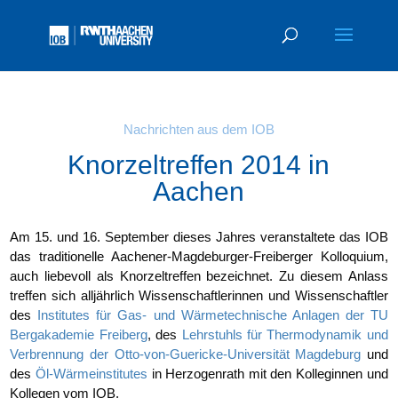
Nachrichten aus dem IOB
Knorzeltreffen 2014 in
Aachen
Am 15. und 16. Sep­tem­ber die­ses Jah­res ver­an­stal­te­te das IOB
das tra­di­tio­nel­le Aache­ner-Mag­de­bur­ger-Frei­ber­ger Kol­lo­qui­um,
auch lie­be­voll als Knor­zel­tref­fen bezeich­net. Zu die­sem Anlass
tref­fen sich all­jähr­lich Wis­sen­schaft­le­rin­nen und Wis­sen­schaft­ler
des
Insti­tu­tes für Gas- und Wär­me­tech­ni­sche Anla­gen der TU
Berg­aka­de­mie Frei­berg
, des
Lehr­stuhls für Ther­mo­dy­na­mik und
Ver­bren­nung der Otto-von-Gue­ri­cke-Uni­ver­si­tät Mag­de­burg
und
des
Öl-Wär­me­in­sti­tu­tes
in Her­zo­gen­rath mit den Kol­le­gin­nen und
Kol­le­gen vom IOB.