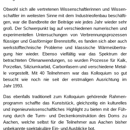
Obwohl sich alle ver­tre­te­nen Wis­sen­schaft­le­rin­nen und Wis­sen­
schaft­ler im wei­tes­ten Sin­ne mit dem Indus­trie­ofen­bau beschäf­ti­
gen, war die Band­brei­te der Bei­trä­ge wie jedes Jahr wie­der sehr
groß. Der Schwer­punkt lag auf ver­schie­de­nen nume­ri­schen und
expe­ri­men­tel­len Unter­su­chun­gen von Ver­bren­nungs­pro­zes­sen
flüs­si­ger und Gas­för­mi­ger Brenn­stof­fe, es fan­den sich aber auch
werk­stoff­tech­ni­sche Pro­ble­me und klas­si­sche Wär­me­über­tra­
gung hier wie­der. Eben­so viel­fäl­tig war das Spek­trum der
betrach­te­ten Ofen­an­wen­dun­gen, so wur­den Pro­zes­se für Kalk,
Por­zel­lan, Sili­zi­um­kar­bid, Car­bon­fa­sern und ver­schie­de­ne Metal­
le vor­ge­stellt. Mit 40 Teil­neh­mern war das Kol­lo­qui­um so gut
besucht wie noch nie seit der erst­ma­li­gen Aus­rich­tung im
Jahr 1993.
Das eben­falls tra­di­tio­nell zum Kol­lo­qui­um gehö­ren­de Rah­men­
pro­gramm schaff­te das Kunst­stück, gleich­zei­tig ein kul­tu­rel­les
und inge­nieur­wis­sen­schaft­li­ches High­light zu bie­ten mit der Füh­
rung durch die Turm- und Decken­kon­struk­ti­on des Doms zu
Aachen, wel­che selbst für die Teil­neh­mer aus Aachen bis­her
unbe­kann­te spek­ta­ku­lä­re Ein- und Aus­bli­cke bot.