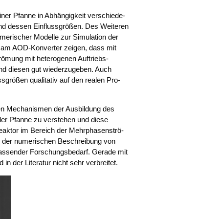
iner Pfan­ne in Abhän­gig­keit ver­schie­de­
nd des­sen Ein­fluss­grö­ßen. Des Wei­te­ren
ume­ri­scher Model­le zur Simu­la­ti­on der
n am AOD-Kon­ver­ter zei­gen, dass mit
ö­mung mit hete­ro­ge­nen Auf­triebs­
nd die­sen gut wie­der­zu­ge­ben. Auch
­grö­ßen qua­li­ta­tiv auf den rea­len Pro­
­den Mecha­nis­men der Aus­bil­dung des
 der Pfan­ne zu ver­ste­hen und die­se
Reak­tor im Bereich der Mehr­pha­sen­strö­
ch der nume­ri­schen Beschrei­bung von
as­sen­der For­schungs­be­darf. Gera­de mit
d in der Lite­ra­tur nicht sehr verbreitet.