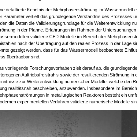
ne detail­lier­te Kennt­nis der Mehr­pha­sen­strö­mung im Was­ser­mo­dell e
r Para­me­ter ver­tieft das grund­le­gen­de Ver­ständ­nis des Pro­zes­ses u
l­den die Daten die Vali­die­rungs­grund­la­ge für die Wei­ter­ent­wick­lung n
rö­mung in der Pfan­ne. Erfah­run­gen im Rah­men der Unter­su­chun­ge
s­ser­mo­del­len vali­dier­te CFD-Model­le im Bereich der Mehr­pha­sen­str
eistah­len nach der Über­tra­gung auf den rea­len Pro­zess in der Lage si
nn­te gezeigt wer­den, dass für das Was­ser­mo­dell beob­ach­te­te Ein­fluss
ss über­trag­bar sind.
s vor­lie­gen­de For­schungs­vor­ha­ben zielt dar­auf ab, die grund­le­gen
te­ro­ge­nen Auf­triebs­frei­strahls sowie der resul­tie­ren­den Strö­mung in
nnt­nis­se zur Wei­ter­ent­wick­lung nume­ri­scher Model­le, wel­che den 
ng rea­li­täts­nah beschrei­ben, anzu­wen­den. Ins­be­son­de­re im Berei
hr­pha­sen­strö­mun­gen in metall­ur­gi­schen Reak­to­ren besteht ein umf
der­nen expe­ri­men­tel­len Ver­fah­ren vali­dier­te nume­ri­sche Model­le sin