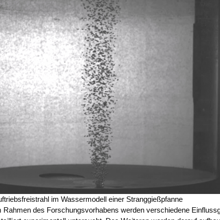
f­triebs­frei­strahl im Was­ser­mo­dell einer Stranggießpfanne
 Rah­men des For­schungs­vor­ha­bens wer­den ver­schie­de­ne Ein­fluss­