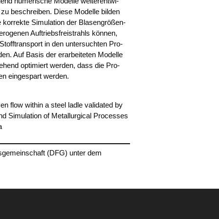
u­end nume­ri­sche Model­le wei­ter­ent­wi­
zu beschrei­ben. Die­se Model­le bil­den
kor­rek­te Simu­la­ti­on der Bla­sen­grö­ßen­
o­ge­nen Auf­triebs­frei­strahls kön­nen,
toff­trans­port in den unter­such­ten Pro­
den. Auf Basis der erar­bei­te­ten Model­le
e­hend opti­miert wer­den, dass die Pro­
en ein­ge­spart werden.
en flow within a steel lad­le vali­da­ted by
nd Simu­la­ti­on of Metall­ur­gi­cal Pro­ces­ses
a
s­ge­mein­schaft (DFG) unter dem