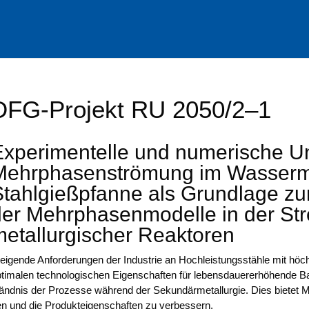
DFG-Projekt RU 2050/2–1
Experimentelle und numerische U
Mehrphasenströmung im Wassermo
Stahlgießpfanne als Grundlage zu
der Mehrphasenmodelle in der St
metallurgischer Reaktoren
ei­gen­de Anfor­de­run­gen der Indus­trie an Hoch­leis­tungs­stäh­le mit h
ti­ma­len tech­no­lo­gi­schen Eigen­schaf­ten für lebens­dau­er­erhö­hen­de B
änd­nis der Pro­zes­se wäh­rend der Sekun­där­me­tall­ur­gie. Dies bie­tet Mög­
n und die Pro­duk­tei­gen­schaf­ten zu verbessern.