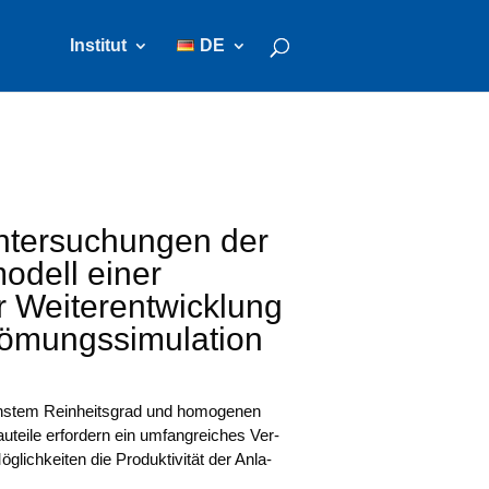
Institut
DE
ntersuchungen der
dell einer
r Weiterentwicklung
römungssimulation
öchs­tem Rein­heits­grad und homo­ge­nen
au­tei­le erfor­dern ein umfang­rei­ches Ver­
lich­kei­ten die Pro­duk­ti­vi­tät der Anla­