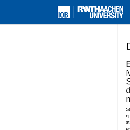
St
op
st
ge