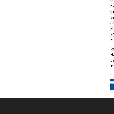
de
ck
ei
ve
au
ze
ka
ze
Ve
Ha
pa
in