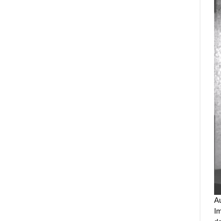
Au
Im