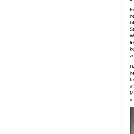
Ei
ne
bi
St
Wa
fr
ko
ze
Da
he
Ke
mu
Me
mo