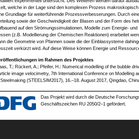
tail­liert expe­ri­men­tell unter­sucht. Des Wei­te­ren wer­den dar­auf auf­ba
elt, wel­che in der Lage sind den kom­ple­xen Pro­zess makro­sko­pisch 
ne Grund­la­ge für wei­ter­füh­ren­de Pro­zess­ver­bes­se­run­gen. Durch eine 
r­tei­lung sowie der Geschwin­dig­keit der Bla­sen und der Form des hete­r
f­bau­end auf den Strö­mungs­si­mu­la­tio­nen, Model­le zum Ener­gie- und S
s­sen (z.B. Model­lie­rung der Che­mi­schen Reak­tio­nen) erar­bei­tet wer­
nn die Geo­me­trie von Pfan­nen sowie die der Ein­blas­sys­te­me dahin­g
ss­zeit ver­kürzt wird. Auf die­se Wei­se kön­nen Ener­gie und Res­sour­c
r­öf­fent­li­chun­gen im Rah­men des Pro­jek­tes
as, T.; Rück­ert, A.; Pfei­fer, H.: Nume­ri­cal model­ling of the bubble dri­v
r­tic­le image velo­ci­me­try, 7th Inter­na­tio­nal Con­fe­rence on Model­ling a
 Steel­ma­king (STEELSIM2017), 16.–18. August 2017, Qing­dao, Chin
Das Pro­jekt wird durch die Deut­sche For­schung
Geschäfts­zei­chen RU 2050/2–1 gefördert.