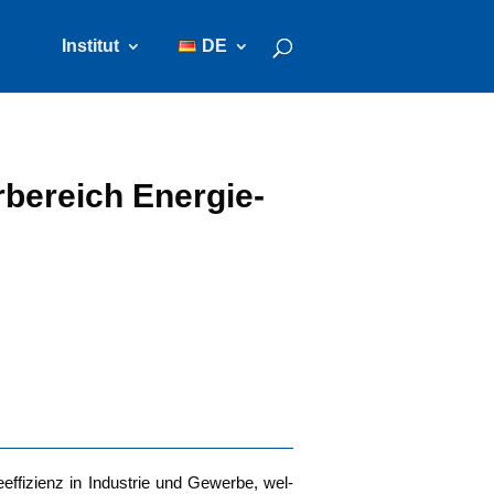
Institut
DE
­be­reich Ener­gie­
ef­fi­zi­enz in Indus­trie und Gewer­be, wel­