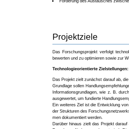
För­de­rung des Aus­tau­sches zwi­s
Projektziele
Das For­schungs­pro­jekt ver­folgt tech­no­l
bewer­ten und zu opti­mie­ren sowie zur Wei
Tech­no­lo­gie­ori­en­tier­te Zielstellungen:
Das Pro­jekt zielt zunächst dar­auf ab, die 
Grund­la­ge sol­len Hand­lungs­emp­feh­lun­
Infor­ma­ti­ons­grund­la­gen, wie z. B. dur
aus­ge­wer­tet, um fun­dier­te Hand­lungs­emp­
Ein wei­te­res Ziel ist die Ent­wick­lung von 
der Struk­tu­ren des For­schungs­netz­werks
men doku­men­tiert wer­den.
Dar­über hin­aus zielt das Pro­jekt dar­auf ab,