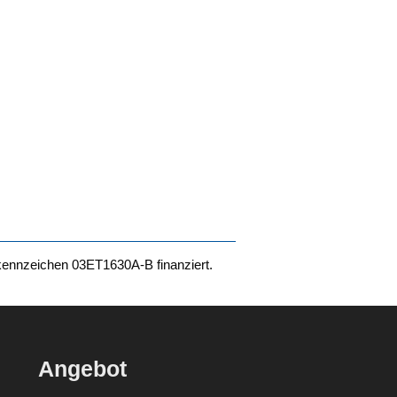
­kenn­zei­chen
03ET1630A‑B
finanziert.
Angebot