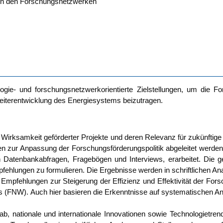
chen den Forschungsnetzwerken
o­gie- und for­schungs­netz­werk­ori­en­tier­te Ziel­stel­lun­gen, um die F
­ter­ent­wick­lung des Ener­gie­sys­tems beizutragen.
Wirk­sam­keit geför­der­ter Pro­jek­te und deren Rele­vanz für zukünf­ti­ge
gen zur Anpas­sung der For­schungs­för­de­rungs­po­li­tik abge­lei­tet wer­
ch Daten­bank­ab­fra­gen, Fra­ge­bö­gen und Inter­views, erar­bei­tet. Di
feh­lun­gen zu for­mu­lie­ren. Die Ergeb­nis­se wer­den in schrift­li­chen An
Emp­feh­lun­gen zur Stei­ge­rung der Effi­zi­enz und Effek­ti­vi­tät der For­s
 (FNW). Auch hier basie­ren die Erkennt­nis­se auf sys­te­ma­ti­schen Ana­
 natio­na­le und inter­na­tio­na­le Inno­va­tio­nen sowie Tech­no­lo­gie­trends