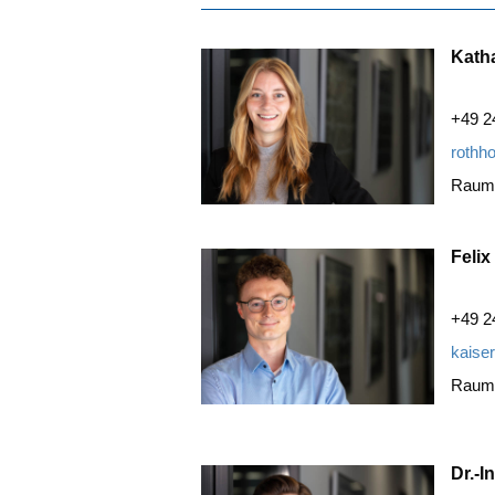
Katha
+49 2
rothh
Raum:
Felix
+49 2
kaise
Raum
Dr.-I