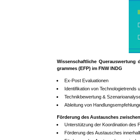
Wis­sen­schaft­li­che Quer­aus­wer­tung 
gram­mes (EFP) im FNW INDG
Ex-Post Eva­lua­tio­nen
Iden­ti­fi­ka­ti­on von Tech­no­lo­gie­trend
Tech­nik­be­wer­tung & Szenarioanalys
Ablei­tung von Hand­lungs­emp­feh­lun
För­de­rung des Aus­tau­sches zwi­schen r
Unter­stüt­zung der Koor­di­na­ti­on d
För­de­rung des Aus­tau­sches inner­