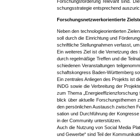
For­schungs­för­de­rung rele­vant sind. Die
schungs­stra­te­gie ent­spre­chend auszuri
For­schungs­netz­werk­ori­en­tier­te Ziels
Neben den tech­no­lo­gie­ori­en­tier­ten Zie­
soll durch die Ein­rich­tung und För­de­run
schrift­li­che Stel­lung­nah­men ver­fasst, u
Ein wei­te­res Ziel ist die Ver­net­zung de
durch regel­mä­ßi­ge Tref­fen und die Teil­
schie­de­nen Ver­an­stal­tun­gen teil­ge­no
schafts­kon­gress Baden-Würt­tem­berg sowi
Ein zen­tra­les Anlie­gen des Pro­jekts ist 
INDG sowie die Ver­brei­tung der Pro­jekt­er
zum The­ma „Ener­gie­ef­fi­zi­enz­for­schun
blick über aktu­el­le For­schungs­the­men zu 
den per­sön­li­chen Aus­tausch zwi­schen Fo
sa­ti­on und Durch­füh­rung der Kon­gres­se 
in der Com­mu­ni­ty unter­stüt­zen.
Auch die Nut­zung von Social Media Platt­for
und Gewer­be“ sind Teil der Kommunikati