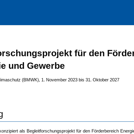
­schungs­pro­jekt für den För­der
s­trie und Gewerbe
d Kli­ma­schutz (BMWK),
1. Novem­ber 2023 bis 31. Okto­ber 2027
g
i­piert als Begleit­for­schungs­pro­jekt für den För­der­be­reich Ener­gie­