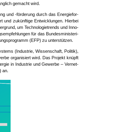
ng­lich gemacht wird.
chung und ‑för­de­rung durch das Ener­gie­for­
nd zukünf­ti­ge Ent­wick­lun­gen. Hier­bei
der­grund, um Tech­no­lo­gie­trends und Inno­
emp­feh­lun­gen für das Bun­des­mi­nis­te­ri­
­schungs­pro­gramm (EFP) zu unterstützen.
s­tems (Indus­trie, Wis­sen­schaft, Poli­tik),
r­be orga­ni­siert wird. Das Pro­jekt knüpft
er­gie in Indus­trie und Gewer­be – Ver­net­
) an.