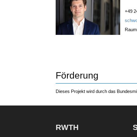
+49 2
schwo
Raum
Förderung
Die­ses Pro­jekt wird durch das Bun­des­mi
RWTH
S