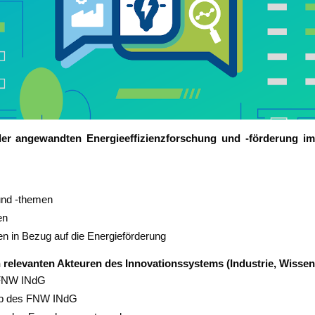
der ange­wand­ten Ener­gie­ef­fi­zi­enz­for­schung und ‑för­de­rung
s und ‑the­men
en
­gen in Bezug auf die Energieförderung
ele­van­ten Akteu­ren des Inno­va­ti­ons­sys­tems (Indus­trie, Wis­sen­
es FNW INdG
halb des FNW INdG