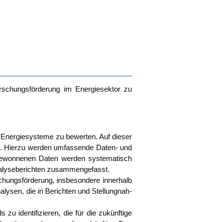
or­schungs­för­de­rung im Ener­gie­sek­tor zu
 Ener­gie­sys­te­me zu bewer­ten. Auf die­ser
den. Hier­zu wer­den umfas­sen­de Daten- und
e gewon­ne­nen Daten wer­den sys­te­ma­tisch
a­ly­se­be­rich­ten zusam­men­ge­fasst.
chungs­för­de­rung, ins­be­son­de­re inner­halb
ly­sen, die in Berich­ten und Stel­lung­nah­
 zu iden­ti­fi­zie­ren, die für die zukünf­ti­ge