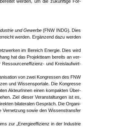
be­rei­tet wer­den, um die zukünf­ti­ge For­
ndus­trie und Gewer­be
(FNW INDG). Dies
n, erreicht wer­den. Ergän­zend dazu wer­den
­netz­wer­ken im Bereich Ener­gie. Dies wird
n­hang hat das Pro­jekt­team bereits an ver­
­sour­cen­ef­fi­zi­enz- und Kreis­lauf­wirt­
rga­ni­sa­ti­on von zwei Kon­gres­sen des FNW
n­zen und Wis­sens­por­ta­le. Die Kon­gres­se
an­ten Akteu­rIn­nen einen kom­pak­ten Über­
­hen. Ziel die­ser Ver­an­stal­tun­gen ist es,
ek­ten bila­te­ra­len Gespräch. Die Orga­ni­
­re Ver­net­zung sowie den Wis­sens­trans­fer
 zur „Ener­gie­ef­fi­zi­enz in der Indus­trie