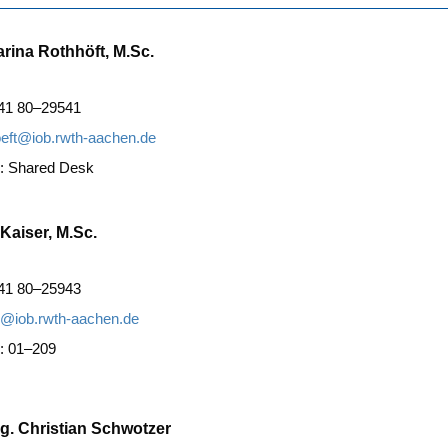
rina Rothhöft, M.Sc.
41 80–29541
oeft@iob.rwth-aachen.de
 Shared Desk
 Kaiser, M.Sc.
41 80–25943
r@iob.rwth-aachen.de
: 01–209
ng. Christian Schwotzer