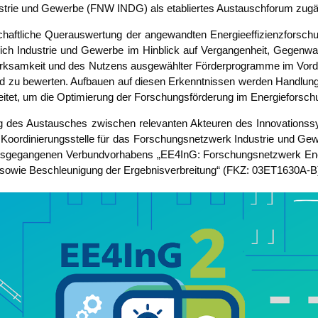
­trie und Gewer­be (FNW INDG) als eta­blier­tes Aus­tausch­fo­rum zugä
­schaft­li­che Quer­aus­wer­tung der ange­wand­ten Ener­gie­ef­fi­zi­enz­for­s
Indus­trie und Gewer­be im Hin­blick auf Ver­gan­gen­heit, Gegen­wart u
 Wirk­sam­keit und des Nut­zens aus­ge­wähl­ter För­der­pro­gram­me im Vor­
und zu bewer­ten. Auf­bau­en auf die­sen Erkennt­nis­sen wer­den Hand­lungs­
ei­tet, um die Opti­mie­rung der For­schungs­för­de­rung im Ener­gie­for
ung des Aus­tau­sches zwi­schen rele­van­ten Akteu­ren des Inno­va­ti­ons­sy
Koor­di­nie­rungs­stel­le für das For­schungs­netz­werk Indus­trie und Gewe
r­aus­ge­gan­ge­nen Ver­bund­vor­ha­bens „EE4InG: For­schungs­netz­werk En
n sowie Beschleu­ni­gung der Ergeb­nis­ver­brei­tung“ (FKZ: 03ET1630A‑B