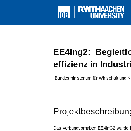
EE4Ing2: Begleit­for
ef­fi­zi­enz in Indu
Bun­des­mi­nis­te­ri­um für Wirt­schaft un
Projektbeschreibun
Das Ver­bund­vor­ha­ben EE4InG2 wur­de kon­z