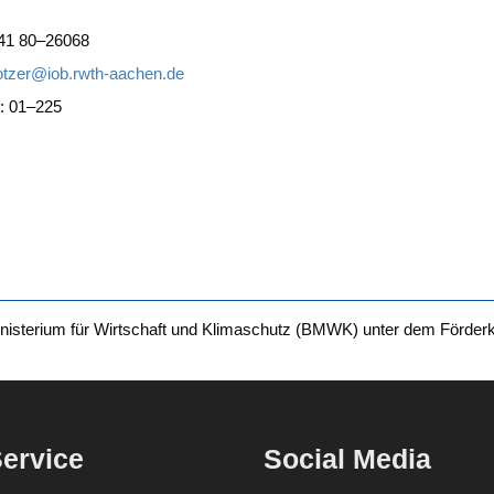
41 80–26068
tzer@iob.rwth-aachen.de
: 01–225
­nis­te­ri­um für Wirt­schaft und Kli­ma­schutz (BMWK) unter dem För­der
ervice
Social Media