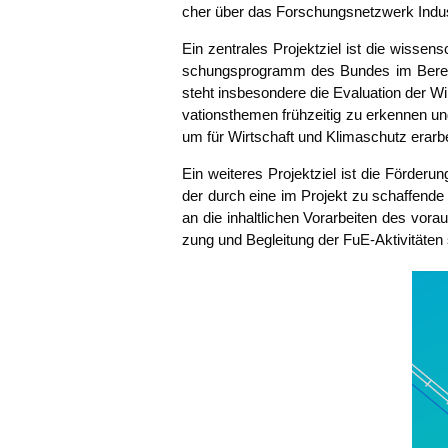
cher über das For­schungs­netz­werk Indus
Ein zen­tra­les Pro­jekt­ziel ist die wis­sen
schungs­pro­gramm des Bun­des im Bereich 
steht ins­be­son­de­re die Eva­lua­ti­on der
va­ti­ons­the­men früh­zei­tig zu erken­nen 
um für Wirt­schaft und Kli­ma­schutz erar­b
Ein wei­te­res Pro­jekt­ziel ist die För­de­r
der durch eine im Pro­jekt zu schaf­fen­de 
an die inhalt­li­chen Vor­ar­bei­ten des vo
zung und Beglei­tung der FuE-Akti­vi­tä­te