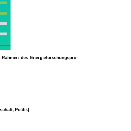
 im Rah­men des Ener­gie­for­schungs­pro­
schaft, Politik)